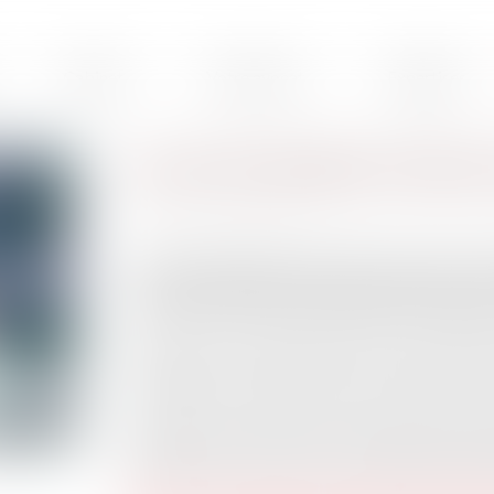
Cabinet
Votre avocat
Expertises
La cour de cassation rend son
Publié le :
17/07/2019
La Cour de cassation a rendu son avis ce jour : el
licenciement dépourvu de cause réelle et sérieuse 
Convention n° 158 de l’Organisation internationale
Rappel : les avis rendus par la Cour de cassation 
contraignant : les Juges du fond ne sont pas tenus 
Néanmoins, en pratique, la Haute juridiction sais
généralement conformes aux avis qu’elle a préc