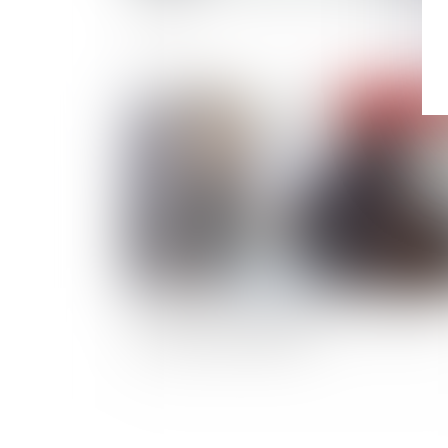
macron
Publié le :
18/03/
Loi PACTE : les principales mesures adoptée
par l’assemblée nationale