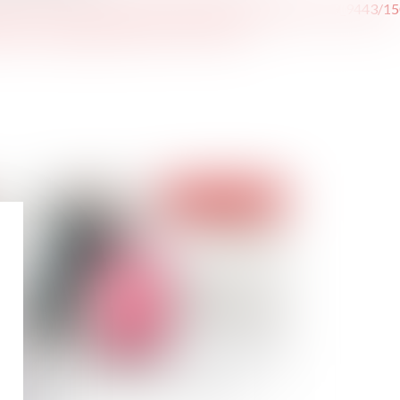
2/avis_15/avis_classes_date_239/2019_9218/juillet_2019_9443/
bBvCvrzSNplye8eQpTObbt-VKcmESFk
Publié le :
07/05/2019
fectation du salarié dans un autre secteur