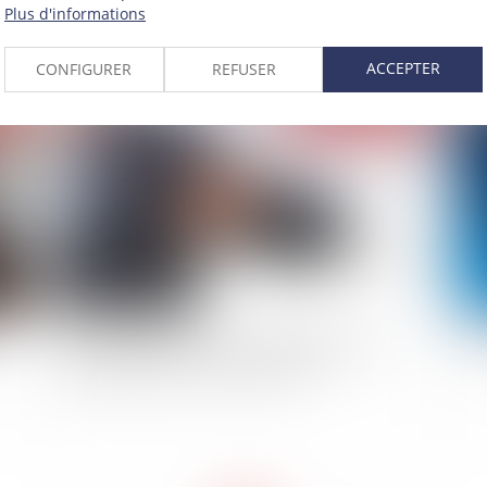
gé
Plus d'informations
ACCEPTER
CONFIGURER
REFUSER
2019
Publié le :
21/01/2019
s
L’exonération des heures supplémentaires en
Les
vigueur depuis le 1er janvier 2019