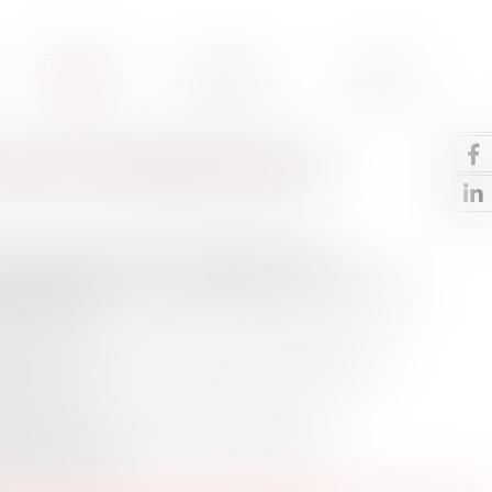
Actus
Honoraires
Contact
 avis sur le barème macron
le considère que le barème d’indemnisation du
est compatible avec les stipulations de l’article 10 de la
 du travail.
n’ont qu’une valeur informative et n’ont aucun pouvoir
de le suivre.
ie de pourvois en cassation rend des décisions
édemment rendus.