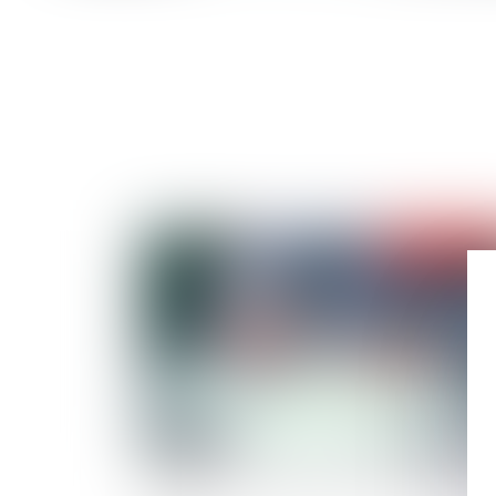
Publié le :
17/07/
La cour de cassation rend son avis sur le bar