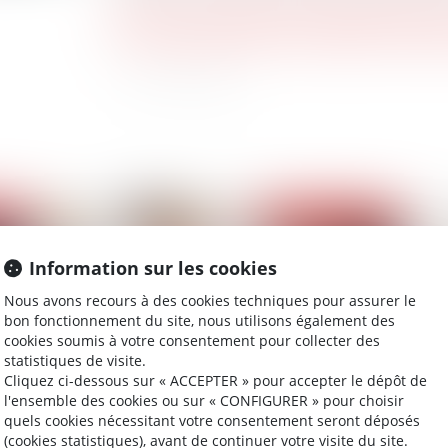
https://www.courdecassation.fr/jurisprudence_
fbclid=IwAR2valAaEMvzX-iVpRNppUTw9Kwj
2019
Publié le :
27/05/2019
Information sur les cookies
Nous avons recours à des cookies techniques pour assurer le
bon fonctionnement du site, nous utilisons également des
cookies soumis à votre consentement pour collecter des
statistiques de visite.
Cliquez ci-dessous sur « ACCEPTER » pour accepter le dépôt de
l'ensemble des cookies ou sur « CONFIGURER » pour choisir
quels cookies nécessitant votre consentement seront déposés
ème
Loi PACTE et création d’entreprise
Af
(cookies statistiques), avant de continuer votre visite du site.