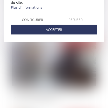
du site.
Plus d'informations
Affectation du salarié dans un autre secteur
géographique
CONFIGURER
REFUSER
ACCEPTER
Publié le :
18/03/2019
Loi PACTE : les principales mesures adoptées
par l’assemblée nationale