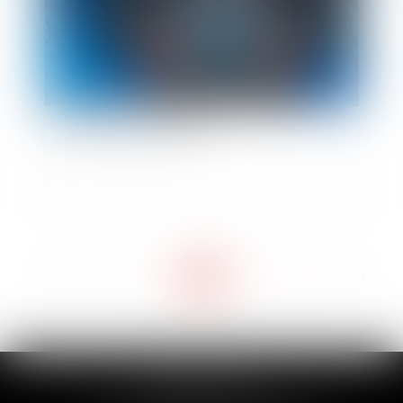
Les délais de prescription
<<
<
...
7
8
9
10
11
12
13
...
>
>>
CABINET GILLES