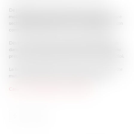
De jurisprudence constante, à défaut de clause de
mobilité, la nouvelle affectation du salarié dans un autre
secteur géographique constitue une modification de son
contrat de travail soumise à son accord préalable.
Dès lors, le salarié est en droit de refuser une mutation
dans un autre lieu de travail distant de 80 kilomètres du
précédent et n’appartenant pas au même bassin d’emploi.
Le licenciement notifié au salarié pour avoir refusé cette
mutation est dépourvu de cause réelle et sérieuse.
Cass. soc., 20 février 2019, n° 17-24094