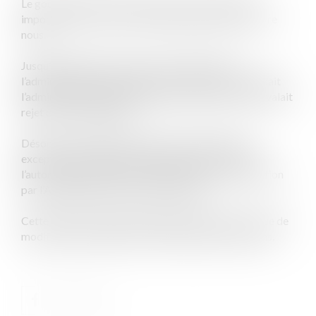
Le gouvernement vient de prendre une disposition
importante qui concerne le plus grand nombre d’entre
nous.
Jusqu’à aujourd’hui, lorsque vous demandiez à
l’administration une autorisation, le silence que gardait
l’administration (généralement pendant deux mois) valait
rejet de votre demande.
Désormais, la règle est inversée et sauf quelques
exceptions, le silence gardé pendant deux mois par
l’autorité administrative vaudra désormais acceptation
par l’Administration de votre demande.
Cette réforme est extrêmement importante et risque de
modifier au quotidien la vie de beaucoup de citoyens.