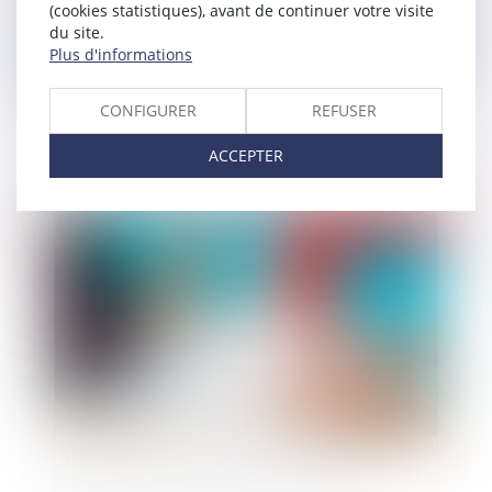
(cookies statistiques), avant de continuer votre visite
du site.
Plus d'informations
De la nécessite de respecter les délais de
CONFIGURER
REFUSER
prescription
ACCEPTER
Publié le :
31/03/2017
La loi travail : plus que jamais d’actualité