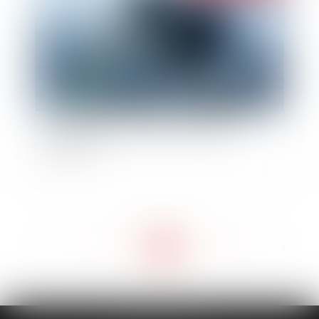
La vente de chats et de chiens : nouvelles
obligations
<<
<
...
10
11
12
13
14
15
16
>
>>