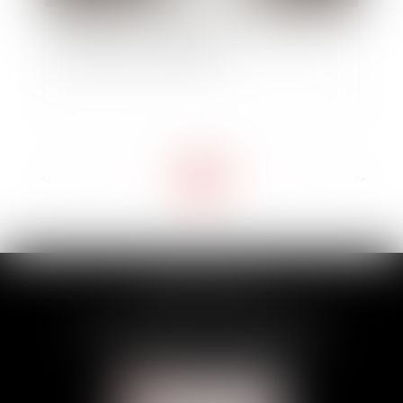
Entreprises : comment gérer la rupture brutale
des relations commerciales
<<
<
...
2
3
4
5
6
7
8
...
>
>>
CABINET GILLES
14 rue des Domeliers - 60200 COMPIÈGNE
Tél :
03 44 75 02 07
- Fax : 03 44 41 74 61
Mail :
contact@avocats-gilles.fr
NOUS CONTACTER