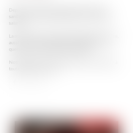
Depuis ce lundi 30 août, la présentation d'un pass
sanitaire est devenue obligatoire pour de nombreux
salariés.
La mise en œuvre de cette nouvelle disposition suscite,
aussi bien chez les salariés que les employeurs, des
questions à la fois juridiques et pratiques.
Notre Cabinet est à votre disposition pour répondre à
toute question à ce sujet.
Publié le :
07/10/2021